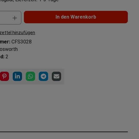
In den Warenkorb
ettel hinzufügen
mer:
CFS3028
osworth
d:
2