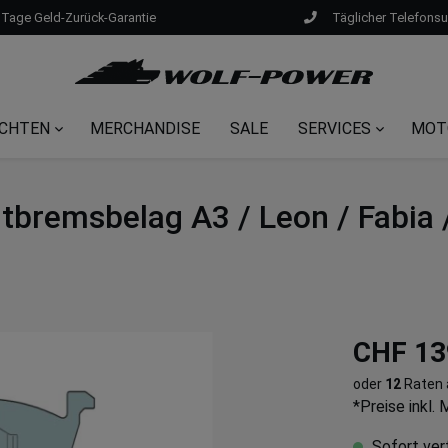
 Tage Geld-Zurück-Garantie
Täglicher Telefons
CHTEN
MERCHANDISE
SALE
SERVICES
MOT
bremsbelag A3 / Leon / Fabia /
CHF 13
oder
12
Raten
*Preise inkl.
Sofort verf