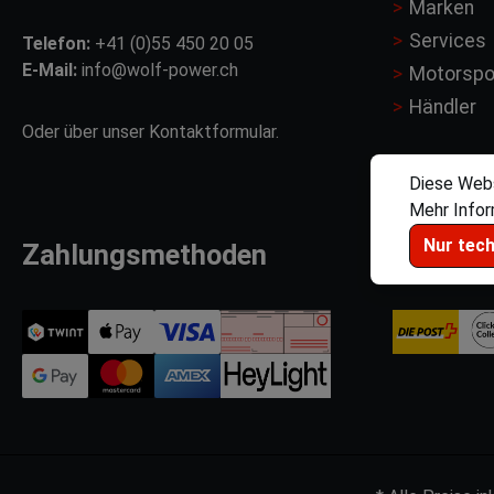
Marken
Services
Telefon:
+41 (0)55 450 20 05
E-Mail:
info@wolf-power.ch
Motorspo
Händler
Oder über unser
Kontaktformular
.
Diese Webs
Mehr Inform
Nur tec
Zahlungsmethoden
Versan