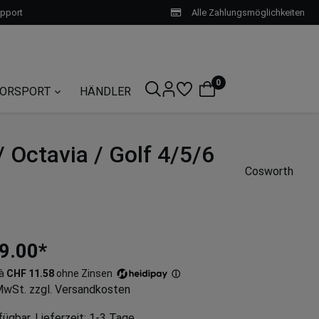
upport
Alle Zahlungsmöglichkeiten
0
ORSPORT
HÄNDLER
 Octavia / Golf 4/5/6
Cosworth
9.00*
 à
CHF 11.58
ohne Zinsen
ⓘ
 MwSt. zzgl. Versandkosten
ügbar, Lieferzeit: 1-3 Tage