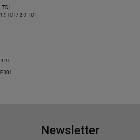
9 TDI
 1.9TDI / 2.0 TDI
5mm
P381
Newsletter