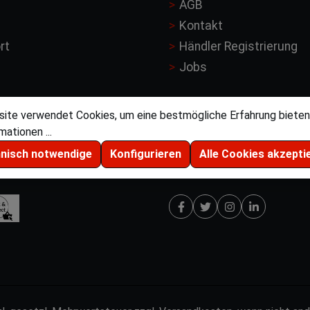
AGB
Kontakt
rt
Händler Registrierung
Jobs
ite verwendet Cookies, um eine bestmögliche Erfahrung bieten
ationen ...
hnisch notwendige
Konfigurieren
Alle Cookies akzepti
dmethoden
Social Media