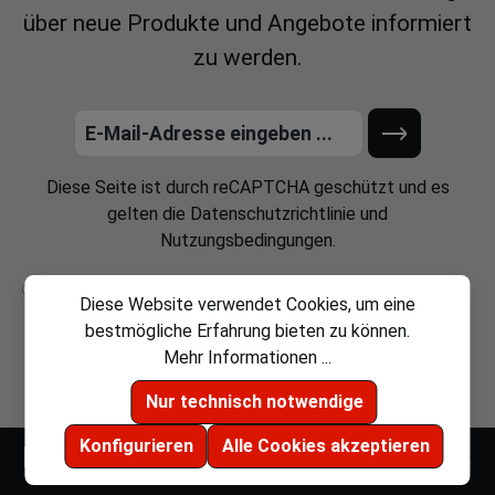
über neue Produkte und Angebote informiert
zu werden.
Diese Seite ist durch reCAPTCHA geschützt und es
gelten die
Datenschutzrichtlinie
und
Nutzungsbedingungen
.
Ich habe die
Datenschutzbestimmungen
zur Kenntnis
Diese Website verwendet Cookies, um eine
genommen und die
AGB
gelesen und bin mit ihnen
bestmögliche Erfahrung bieten zu können.
einverstanden.
Mehr Informationen ...
Nur technisch notwendige
Konfigurieren
Alle Cookies akzeptieren
Kontakt