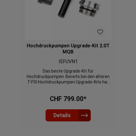
Hochdruckpumpen Upgrade-Kit 2.0T
MQB
IEFUVN1
Das beste Upgrade-Kit für
Hochdruckpumpen. Bereits bei den älteren
T-FSI Hochdruckpumpen Upgrade-Kits hat
Integrated Engineering bewiesen, dass es
qualitativ keine besseres Produkt gibt. Wo
CHF 799.00*
Mitbewerber mit Undichtigkeit oder
klemmenden Pumpen zu kämpfen haben,
überzeugt das Design von Integrated
Engineering mit Qualität und
Details
Langlebigkeit. Das Upgrade-Kit is passend
für alle 2.0TSI MQB Motoren (Hitachi
Hochdruckpumpe). Nicht passend für 1.8TSI