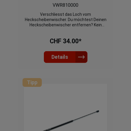
VWR810000
Verschliesst das Loch vom
Heckscheibenwischer. Du möchtest Deinen
Heckscheibenwischer entfernen? Kein
Problem, der Racingline Heckwischer
Stopfen verschliesst das Loch auf edle
CHF 34.00*
Weise. Der Stopfen wird mit dem
mitgelieferten Silikon Wasserdicht
eingeklebt.Gefertigt aus Aluminium,
Schwarz eloxiert.Passt für alle Modelle mit
Details
einem 26.5mm Loch.
Tipp