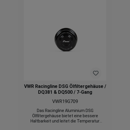
BiTDI 2016+ VW Tiguan II 2.0 TSI 190ps
2018+ VW Golf 5 R32 2005-2008 VW Golf 6 R
2009-2014AudiAudi S1 2.0 TFSI 2015-
2018Audi S3 8Y 2020+Audi S3 8V 2013-
2020Audi RS3 2.5 TFSI 8V.2 evo 2017-2020
Audi RS3 2.5 TFSI 8Y 2021+ Audi RS3 2.5
TFSI 8V 2015-2017> Audi TT 3 2.0 TSI 8S
2014+ Audi TTS 3 2.0 TSI 8S 2015+ Audi
TTRS 3 2.5 TFSI 8S 2017+ Audi SQ2
2018+ Audi RSQ3 F3 2019+ Audi S3 8P 2006-
2012 Audi TTS II 8J 2008-2014 Audi TTRS II
8J 2009-2014 SeatSEAT Leon III Cupra ST
4Drive 5F 2017-2020 Cupra Ateca 2018+
Cupra Formentor 310PS 2020+ SEAT
Tarraco 2.0 TSI 190ps 2018+ SkodaSkoda
Superb III 3V 2015+ > Skoda Kodiaq vRS+
VWR Racingline DSG Ölfiltergehäuse /
2018+
DQ381 & DQ500 / 7-Gang
VWR19G709
Das Racingline Aluminium DSG
Ölfiltergehäuse bietet eine bessere
Haltbarkeit und leitet die Temperatur
besser ab als das Serienmässige