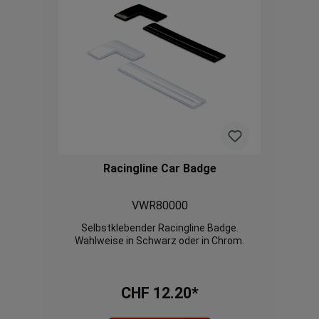
(ohne Facelift) VW Golf 7 R 2013-2017 (ohne
Facelift) VW Jetta / GLI 5 2005-2011 VW
Jetta / GLI 6 2011-2018 VW Scirocco 2008-
2017 SEAT Leon II 1P 2005-2012 SEAT Leon
III Cupra 5F 2014-2020 Skoda Octavia II vRS
1Z 2004-2013 Skoda Octavia III vRS 2.0 TSI
5E 2014-2017 Skoda Octavia III vRS 2.0 TDI
5E 2014-2017 Skoda Superb III 3V 2015+
Racingline Car Badge
VWR80000
Selbstklebender Racingline Badge.
Wahlweise in Schwarz oder in Chrom.
CHF 12.20*