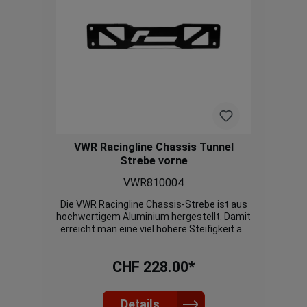
VWR Racingline Chassis Tunnel
Strebe vorne
VWR810004
Die VWR Racingline Chassis-Strebe ist aus
hochwertigem Aluminium hergestellt. Damit
erreicht man eine viel höhere Steifigkeit an
der Carrosserie als mit der originalen
Strebe. Dies verbessert das Fahrverhalten.
CHF 228.00*
Zudem passt die Strebe durch ihre
gebogene Art auf jede
Auspuffanlage. Passend für MQB
Fahrzeuge mit Front- und Allradantrieb
Details