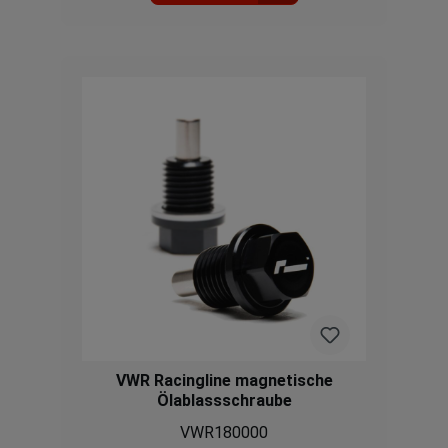
ordnungsgemäß zu funktionieren. Das
Magnetic Haldex Plug zieht diese winzigen
Metallpartikel an und trennt sie, verhindert
ihre Zirkulation in den Schmiersystemen
des Haldex und reduziert den Schlamm, der
den Filter blockiert.Passend für
verschiedene FahrzeugeVolkswagen VW
Golf 8 R 2020+VW Golf 7 & 7.5 R 2013-2020
VW Golf 7 Alltrack 2013-2020 VW Passat 2.0
BiTDI 4Motion B8 2015+ VW Arteon 2.0 BiTDI
4Motion 2017+ VW T-Roc R 2.0 TSI
2019+VW Tiguan II 2.0 BiTDI 2016+VW
Tiguan II 2.0 TSI 190ps 2018+ VW Golf 5 R32
2005-2008VW Golf 6 R 2009-2014AudiAudi
S1 2.0 TFSI 2015-2018 Audi S3 8Y 2020+
Audi S3 8V 2013-2020 Audi RS3 2.5 TFSI 8V.2
evo 2017-2020 Audi RS3 2.5 TFSI 8Y 2021+
Audi RS3 2.5 TFSI 8V 2015-2017 Audi TT 3
2.0 TSI 8S 2014+ Audi TTS 3 2.0 TSI 8S
2015+ Audi TTRS 3 2.5 TFSI 8S 2017+ Audi
SQ2 2018+ Audi RSQ3 F3 2019+ Audi S3 8P
2006-2012 Audi TTS II 8J 2008-2014 Audi
VWR Racingline magnetische
TTRS II 8J 2009-2014 SeatSEAT Leon III
Ölablassschraube
Cupra ST 4Drive 5F 2017-2020Cupra Ateca
VWR180000
2018+Cupra Formentor 310PS 2020+SEAT