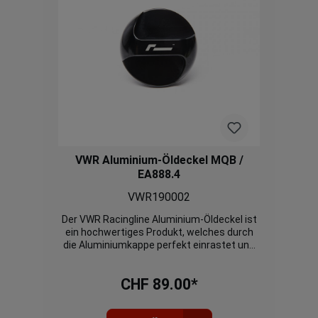
VWR Aluminium-Öldeckel MQB /
EA888.4
VWR190002
Der VWR Racingline Aluminium-Öldeckel ist
ein hochwertiges Produkt, welches durch
die Aluminiumkappe perfekt einrastet und
sich nicht löst. Die Feinmechanik sorgt für
eine absolute Dichtheit, auch bei einem
CHF 89.00*
Hochleistungsmotor. Er ersetzt den
Originalen Öldeckel welches ein bekanntes
Problem ist, dass diese bei Alterung undicht