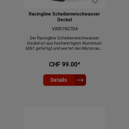
Racingline Scheibenwischwasser
Deckel
VWR19G704
Der Racingline Scheibenwischwasser
Deckel ist aus hochwertigem Aluminium
6061 gefertigt und wertet den Motorraum
mit edlem und schlichtem Design auf.
Einfacher Ersatz des originalen
CHF 99.00*
Plastikdeckels.
Details