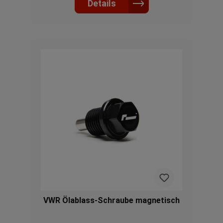
werden.Passend für folgende FahrzeugeVW
Details
Golf 8 GTI 2020+ >VW Golf 8 GTI Clubsport
2020+ >VW Golf 8 R 2020+ >VW Arteon R 2.0
TSI 320ps 2020+ >VW Tiguan II 2.0 TSI
245ps 2021+ >VW Tiguan II R 2.0 TSI 320ps
2021+ >VW Polo 6 GTI 2.0 TSI 207PS AW.2
2021+ >Audi A1 Competition 207PS 40TFSI
GB 2021+ >Audi S3 8Y 2020+ > Audi A3 2.0
TSI 8Y 2020+ > Cupra Leon IV 300 TSI FW
2020+ >Cupra Leon IV 245 TSI FW 2020+
>Cupra Formentor 310PS 2020+ > Cupra
Formentor 245PS 2020+ > Skoda Octavia IV
vRS 2.0 TSI 245ps NX 2020+
VWR Ölablass-Schraube magnetisch