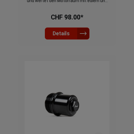
und wertet den Motorraum mit edlem und
schlichtem Design auf. Ersetzt 1:1 das
Serienmässige Plastikgehäuse
CHF 98.00*
Details