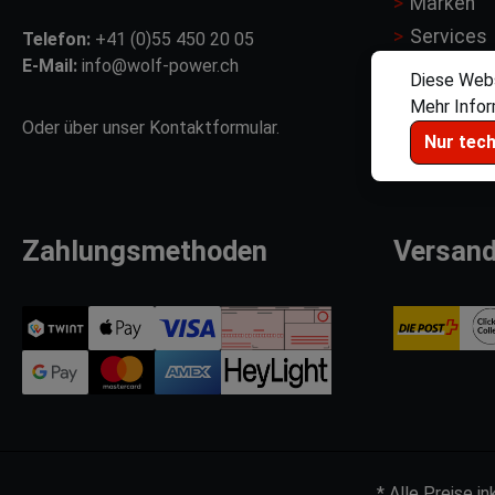
Marken
Services
Telefon:
+41 (0)55 450 20 05
E-Mail:
info@wolf-power.ch
Motorspo
Diese Webs
Händler
Mehr Inform
Oder über unser
Kontaktformular
.
Nur tec
Zahlungsmethoden
Versan
* Alle Preise i