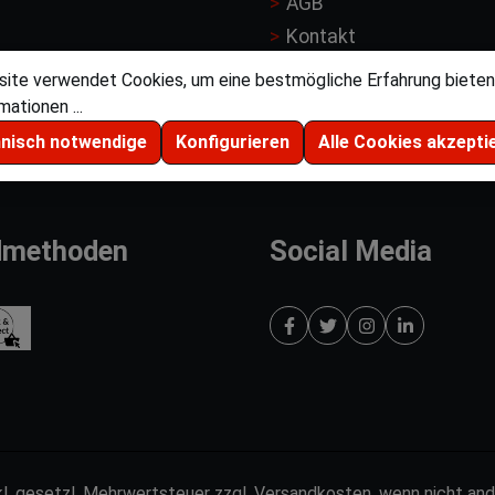
AGB
Kontakt
rt
Händler Registrierung
ite verwendet Cookies, um eine bestmögliche Erfahrung bieten
Jobs
ationen ...
hnisch notwendige
Konfigurieren
Alle Cookies akzepti
dmethoden
Social Media
nkl. gesetzl. Mehrwertsteuer zzgl. Versandkosten, wenn nicht a