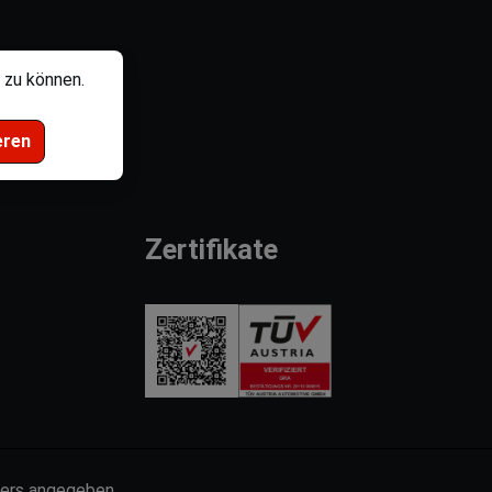
 zu können.
eren
Zertifikate
nders angegeben.