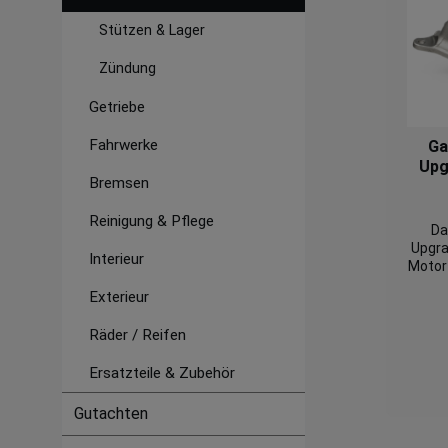
Stützen & Lager
Zündung
Getriebe
Fahrwerke
Ga
Upg
Bremsen
EA888
Reinigung & Pflege
Da
Upgra
Interieur
Motor 
für e
Exterieur
be
Mode
Räder / Reifen
ve
Ersatzteile & Zubehör
Turbi
Tempe
Gutachten
°C).
Mar-M