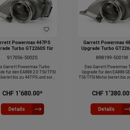
rrett Powermax 447PS
Garrett Powermax 4
rade Turbo GT2260S für
Upgrade Turbo GT226
 4 GEN 2.0 TSI / 2.0 TFSI /
EA888 GEN 3 2.0 TSI / 2.
917056-5002S
898199-5001W
917056-5002S
917056-5001W
s Garrett Powermax Turbo
Das Garrett Powermax 
de für den EA888 2.0 TSI/TFSI
Upgrade für den EA888 GE
bietet bis zu 447 PS und sorgt
TSI/TFSI Motor bietet bis 
inen deutlichen Leistungsschub
und sorgt für einen deut
i Audi, VW, Seat und Skoda
Leistungsschub bei Audi, 
CHF 1’680.00*
CHF 1’380.00
llen. Der Turbolader ist eine
und Skoda Modellen. Der Tu
Plug-and-Play-Lösung mit
ist eine Plug-and-Play-Lö
rbessertem Verdichter- und
verbessertem Verdichte
nendurchfluss (+20 % bzw. +37
Details
Turbinendurchfluss (+20 %
Details
%) und hoher
%) und hoher
raturbeständigkeit (bis 1050
Temperaturbeständigkeit (
 Das Turbinenrad besteht aus
°C). Das Turbinenrad best
-Legierung, das Gehäuse aus
Mar-M-Legierung, das Geh