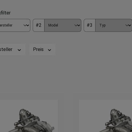
filter
#2
#3
steller
Preis