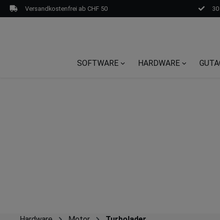
Versandkostenfrei ab CHF 50
30
SOFTWARE
HARDWARE
GUTA
Hardware
Motor
Turbolader