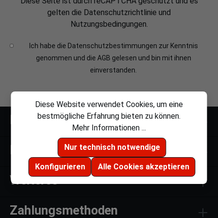
Diese Seite ist durch reCAPTCHA geschützt und es
gelten die
Datenschutzrichtlinie
und
Nutzungsbedingungen
.
Ich habe die
Datenschutzbestimmungen
zur Kenntnis
genommen und die
AGB
gelesen und bin mit ihnen
einverstanden.
Diese Website verwendet Cookies, um eine
bestmögliche Erfahrung bieten zu können.
Kontakt
Mehr Informationen ...
Nur technisch notwendige
Links
Konfigurieren
Alle Cookies akzeptieren
Weiteres
Zahlungsmethoden