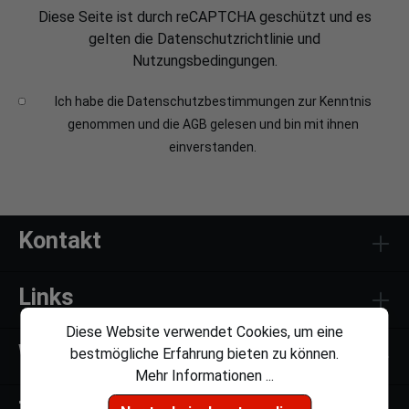
Diese Seite ist durch reCAPTCHA geschützt und es
gelten die
Datenschutzrichtlinie
und
Nutzungsbedingungen
.
Ich habe die
Datenschutzbestimmungen
zur Kenntnis
genommen und die
AGB
gelesen und bin mit ihnen
einverstanden.
Kontakt
Links
Diese Website verwendet Cookies, um eine
Weiteres
bestmögliche Erfahrung bieten zu können.
Mehr Informationen ...