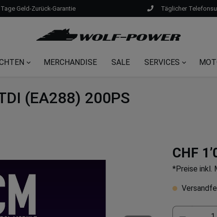
 Tage Geld-Zurück-Garantie
Täglicher Telefons
CHTEN
MERCHANDISE
SALE
SERVICES
MOT
0TDI (EA288) 200PS
CHF 1’
*Preise inkl
Versandfer