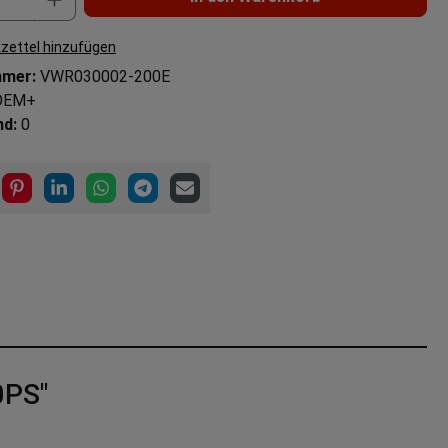
zettel hinzufügen
mmer:
VWR030002-200E
OEM+
nd:
0
0PS"