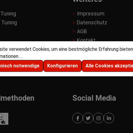
 Tuning
Impressum
 Tuning
Datenschutz
AGB
Kontakt
rt
ite verwendet Cookies, um eine bestmögliche Erfahrung bieten
Händler Registrierung
ationen ...
Jobs
hnisch notwendige
Konfigurieren
Alle Cookies akzepti
dmethoden
Social Media