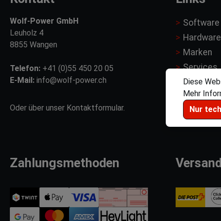
Wolf-Power GmbH
Software
Leuholz 4
Hardware
8855 Wangen
Marken
Services
Telefon:
+41 (0)55 450 20 05
E-Mail:
info@wolf-power.ch
Motorspo
Diese Webs
Mehr Inform
Händler
Oder über unser
Kontaktformular
.
Nur tec
Zahlungsmethoden
Versan