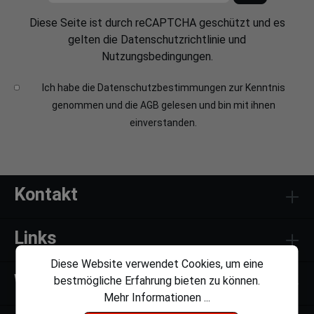
Diese Seite ist durch reCAPTCHA geschützt und es
gelten die
Datenschutzrichtlinie
und
Nutzungsbedingungen
.
Ich habe die
Datenschutzbestimmungen
zur Kenntnis
genommen und die
AGB
gelesen und bin mit ihnen
einverstanden.
Kontakt
Links
Diese Website verwendet Cookies, um eine
Weiteres
bestmögliche Erfahrung bieten zu können.
Mehr Informationen ...