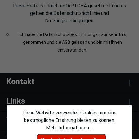
Diese Seite ist durch reCAPTCHA geschützt und es
gelten die
Datenschutzrichtlinie
und
Nutzungsbedingungen
.
Ich habe die
Datenschutzbestimmungen
zur Kenntnis
genommen und die
AGB
gelesen und bin mit ihnen
einverstanden.
Kontakt
Links
Diese Website verwendet Cookies, um eine
Weiteres
bestmögliche Erfahrung bieten zu können.
Mehr Informationen ...