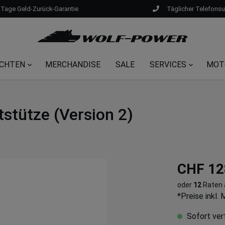
 Tage Geld-Zurück-Garantie
Täglicher Telefons
CHTEN
MERCHANDISE
SALE
SERVICES
MOT
tütze (Version 2)
CHF 12
oder
12
Raten
*Preise inkl.
Sofort verf