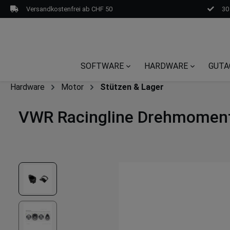
Versandkostenfrei ab CHF 50
30
SOFTWARE
HARDWARE
GUTA
Hardware
Motor
Stützen & Lager
VWR Racingline Drehmoments