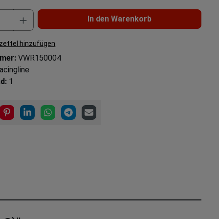
In den Warenkorb
ettel hinzufügen
mer:
VWR150004
acingline
d:
1