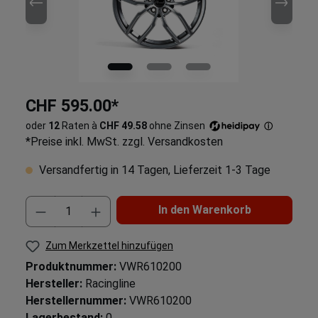
CHF 595.00*
oder
12
Raten à
CHF 49.58
ohne Zinsen
ⓘ
*Preise inkl. MwSt. zzgl. Versandkosten
Versandfertig in 14 Tagen, Lieferzeit 1-3 Tage
In den Warenkorb
Zum Merkzettel hinzufügen
Produktnummer:
VWR610200
Hersteller:
Racingline
Herstellernummer:
VWR610200
Lagerbestand:
0