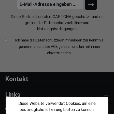
Diese Seite ist durch reCAPTCHA geschützt und es
gelten die
Datenschutzrichtlinie
und
Nutzungsbedingungen
.
Ich habe die
Datenschutzbestimmungen
zur Kenntnis
genommen und die
AGB
gelesen und bin mit ihnen
einverstanden.
Kontakt
Links
Diese Website verwendet Cookies, um eine
Weiteres
bestmögliche Erfahrung bieten zu können.