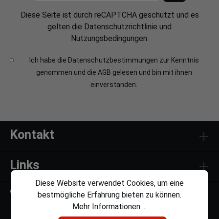
Diese Seite ist durch reCAPTCHA geschützt und es
gelten die
Datenschutzrichtlinie
und
Nutzungsbedingungen
.
Ich habe die
Datenschutzbestimmungen
zur Kenntnis
genommen und die
AGB
gelesen und bin mit ihnen
einverstanden.
Kontakt
Links
Diese Website verwendet Cookies, um eine
Weiteres
bestmögliche Erfahrung bieten zu können.
Mehr Informationen ...