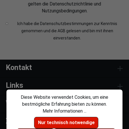
gelten die
Datenschutzrichtlinie
und
Nutzungsbedingungen
.
Ich habe die
Datenschutzbestimmungen
zur Kenntnis
genommen und die
AGB
gelesen und bin mit ihnen
einverstanden.
Kontakt
Links
Diese Website verwendet Cookies, um eine
Weiteres
bestmögliche Erfahrung bieten zu können.
Mehr Informationen ...
Zahlungsmethoden
Nur technisch notwendige